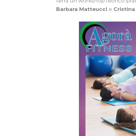
terrà un workshop teorico-prat
Barbara Matteucci
e
Cristina