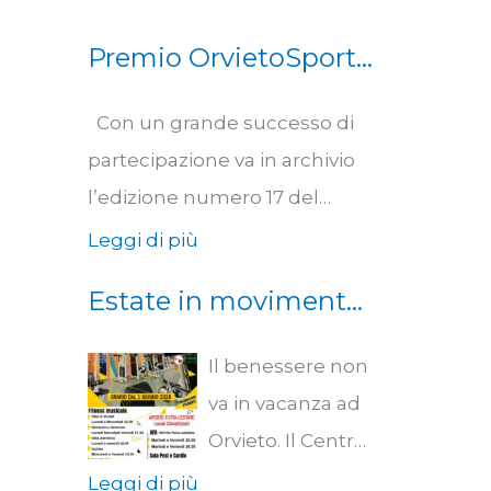
Premio OrvietoSport
2026. Uisp Scherma
Con un grande successo di
Orvieto Squadra
partecipazione va in archivio
dell’anno
l’edizione numero 17 del
Premio “OrvietoSport”, il
Leggi di più
momento conclusivo della
Estate in movimento
stagione sportiva 2025/2026
al Centro Fitness
che la testata locale orvietana
Il benessere non
Agorà: nuovi orari e
dedica a quelli che, a proprio
va in vacanza ad
promozioni per
giudizio, sono stati i migliori
Orvieto. Il Centro
studenti
risultati della stagione
Fitness Agorà,
Leggi di più