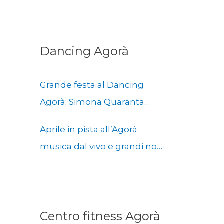
Dancing Agorà
Grande festa al Dancing
Agorà: Simona Quaranta
chiude la stagione in musica
Aprile in pista all’Agorà:
e solidarietà
musica dal vivo e grandi nomi
per la chiusura della stagione
Centro fitness Agorà