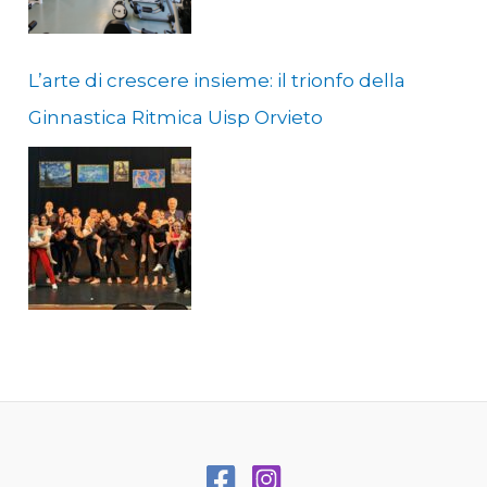
corsi per tonificare e divertirsi a ritmo di
musica: Step & Sculpt: Lunedì e mercoledì
L’arte di crescere insieme: il trionfo della
alle ore 13:30. Ginnastica Generale: Lunedì,
Ginnastica Ritmica Uisp Orvieto
mercoledì e venerdì alle ore 17:30. Step
Aerobico: Lunedì e venerdì alle ore 18:30.
Zumba: Mercoledì e venerdì alle ore 19:30.
Total Body: Mercoledì alle ore 18:30. Mobility:
Lunedì alle ore 19:30. Attività Fisica Adattata
(AFA): Programmi specifici previsti il martedì
e il venerdì, con due fasce orarie disponibili
alle ore 10:00 e alle ore 16:30. Sala Pesi e
Cardio: Per chi desidera un allenamento
personalizzato, la sala pesi osserverà i