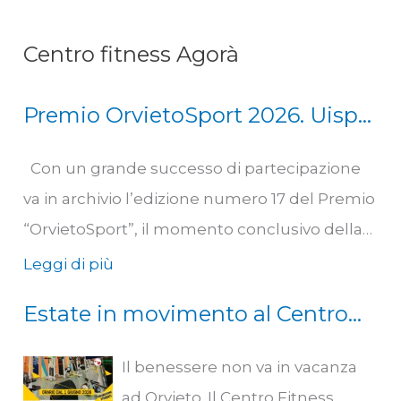
Centro fitness Agorà
Premio OrvietoSport 2026. Uisp
Scherma Orvieto Squadra
Con un grande successo di partecipazione
dell’anno
va in archivio l’edizione numero 17 del Premio
“OrvietoSport”, il momento conclusivo della
stagione sportiva 2025/2026 che la testata
Leggi di più
locale orvietana dedica a quelli che, a proprio
Estate in movimento al Centro
giudizio, sono stati i migliori risultati della
Fitness Agorà: nuovi orari e
stagione sportiva. Presenti la sindaca di
Il benessere non va in vacanza
promozioni per studenti
Orvieto, Roberta Tardani, l’assessore allo
ad Orvieto. Il Centro Fitness