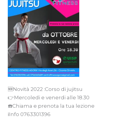
🆕️Novità 2022 :Corso di jujitsu
👉Mercoledi e venerdi alle 18.30
☎️Chiama e prenota la tua lezione
ℹInfo 0763301396