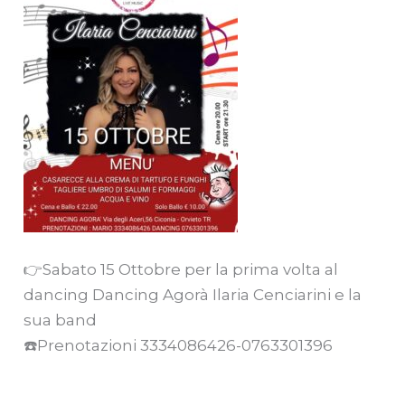
👉Sabato 15 Ottobre per la prima volta al
dancing Dancing Agorà Ilaria Cenciarini e la
sua band
☎️Prenotazioni 3334086426-0763301396