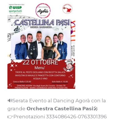
🔊Serata Evento al Dancing Agorà con la
grande 𝗢𝗿𝗰𝗵𝗲𝘀𝘁𝗿𝗮 𝗖𝗮𝘀𝘁𝗲𝗹𝗹𝗶𝗻𝗮 𝗣𝗮𝘀𝗶🎤
👉Prenotazioni 3334086426-0763301396