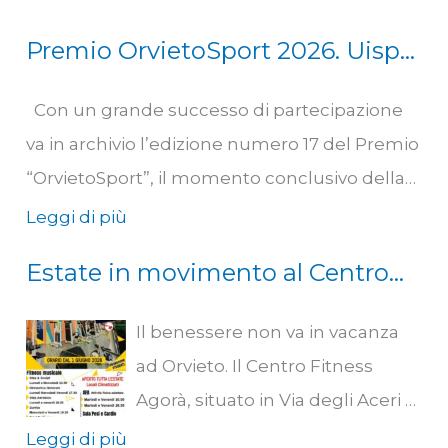
Premio OrvietoSport 2026. Uisp
Scherma Orvieto Squadra
Con un grande successo di partecipazione
dell’anno
va in archivio l’edizione numero 17 del Premio
“OrvietoSport”, il momento conclusivo della
stagione sportiva 2025/2026 che la testata
Leggi di più
locale orvietana dedica a quelli che, a proprio
Estate in movimento al Centro
giudizio, sono stati i migliori risultati della
Fitness Agorà: nuovi orari e
stagione sportiva. Presenti la sindaca di
Il benessere non va in vacanza
promozioni per studenti
Orvieto, Roberta Tardani, l’assessore allo
ad Orvieto. Il Centro Fitness
Sport, Piergiorgio Pizzo, il presidente del
Agorà, situato in Via degli Aceri a
Consiglio comunale, Stefano Olimpieri, il
Ciconia, conferma la sua
Leggi di più