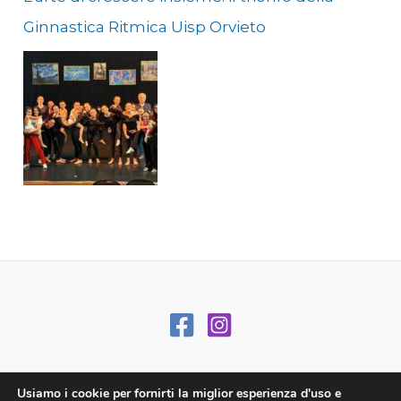
alle ore 13:30. Ginnastica Generale: Lunedì,
Ginnastica Ritmica Uisp Orvieto
mercoledì e venerdì alle ore 17:30. Step
Aerobico: Lunedì e venerdì alle ore 18:30.
Zumba: Mercoledì e venerdì alle ore 19:30.
Total Body: Mercoledì alle ore 18:30. Mobility:
Lunedì alle ore 19:30. Attività Fisica Adattata
(AFA): Programmi specifici previsti il martedì
e il venerdì, con due fasce orarie disponibili
alle ore 10:00 e alle ore 16:30. Sala Pesi e
Cardio: Per chi desidera un allenamento
personalizzato, la sala pesi osserverà i
seguenti orari: Dal lunedì al venerdì: dalle
10:00 alle 20:30. Sabato: dalle 10:00 alle 13:00. In
Usiamo i cookie per fornirti la miglior esperienza d'uso e