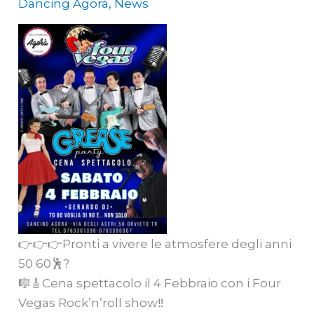
Dancing Agorà
,
News
👉👉👉Pronti a vivere le atmosfere degli anni
50 60🕺?
🎼🎸Cena spettacolo il 4 Febbraio con i Four
Vegas Rock’n’roll show‼