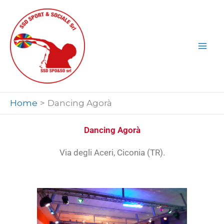
Vai
al
contenuto
Home
Dancing Agorà
Dancing Agorà
Via degli Aceri, Ciconia (TR).